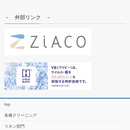
－ 外部リンク －
top
各種クリーニング
リネン部門