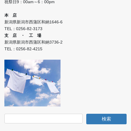
祝祭日9：00am～6：00pm
本 店
新潟県新潟市西蒲区和納1646‐6
TEL：0256‐82‐3173
支 店 ・ 工 場
新潟県新潟市西蒲区和納3736‐2
TEL：0256‐82‐4215