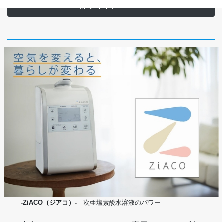
部サイト） ≫
-ZiACO（ジアコ）-
次亜塩素酸水溶液のパワー